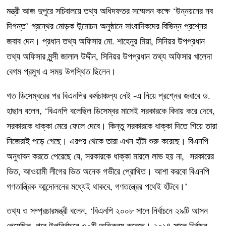
মন্ত্রী আজ দুপুরে সচিবালয়ে তথ্য অধিদফতর সম্মেলন কক্ষে ‘উন্নয়নের নব
দিগন্ত’ গ্রন্থের মোড়ক উন্মোচন অনুষ্ঠানে সাংবাদিকদের বিভিন্ন প্রশ্নের
জবাব দেন। প্রধান তথ্য অফিসার মো. শাহেনুর মিয়া, সিনিয়র উপপ্রধান
তথ্য অফিসার মুন্সী জালাল উদ্দীন, সিনিয়র উপপ্রধান তথ্য অফিসার খালেদা
বেগম প্রমুখ এ সময় উপস্থিত ছিলেন।
গত ডিসেম্বরের পর বিএনপির কর্মচাঞ্চল্য নেই -এ নিয়ে প্রশ্নের জবাবে ড.
হাছান বলেন, ‘বিএনপি বলেছিল ডিসেম্বর মাসেই সরকারকে বিদায় করে দেবে,
সরকারকে ধাক্কা মেরে ফেলে দেবে। কিন্তু সরকারকে ধাক্কা দিতে গিয়ে তারা
নিজেরাই পড়ে গেছে। এরপর থেকে তারা এখন হাঁটা শুরু করেছে। বিএনপি
অনুধাবন করতে পেরেছে যে, সরকারকে ধাক্কা মারলে লাভ হয় না, সরকারের
ভিত, আওয়ামী লীগের ভিত অনেক গভীরে প্রোথিত। আশা করবো বিএনপি
গণতান্ত্রিক আন্দোলনের মধ্যেই থাকবে, গণতন্ত্রের পথেই হাঁটবে।’
তথ্য ও সম্প্রচারমন্ত্রী বলেন, ‘বিএনপি ২০০৮ সালে নির্বাচনে ২৯টি আসন
পেয়েছিল, পরে উপনির্বাচনে ৩০টি অতিক্রম করেছে। ২০১৪ সালে নির্বাচন