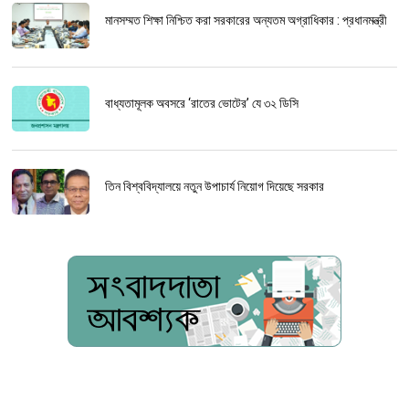
মানসম্মত শিক্ষা নিশ্চিত করা সরকারের অন্যতম অগ্রাধিকার : প্রধানমন্ত্রী
বাধ্যতামূলক অবসরে ‘রাতের ভোটের’ যে ৩২ ডিসি
তিন বিশ্ববিদ্যালয়ে নতুন উপাচার্য নিয়োগ দিয়েছে সরকার