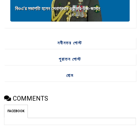
বিওএ'র সভাপতি হলেন সেনাপ্রধান ওয়াকার-উজ-জামান
নবীনতর পোস্ট
পুরাতন পোস্ট
হোম
COMMENTS
FACEBOOK