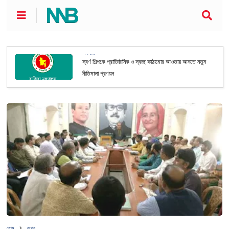
অর্থনীতি
স্বর্ণ শিল্পকে প্রাতিষ্ঠানিক ও স্বচ্ছ কাঠামোর আওতায় আনতে নতুন
নীতিমালা প্রণয়ন
হোম
রংপুর